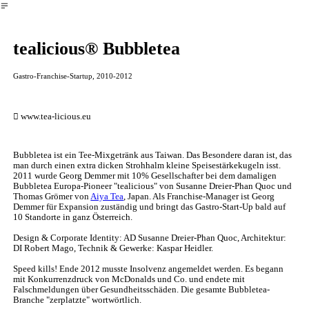
︎
tealicious® Bubbletea
Gastro-Franchise-Startup, 2010-2012
︎︎︎ www.tea-licious.eu
Bubbletea ist ein Tee-Mixgetränk aus Taiwan. Das Besondere daran ist, das
man durch einen extra dicken Strohhalm kleine Speisestärkekugeln isst.
2011 wurde Georg Demmer mit 10% Gesellschafter bei dem damaligen
Bubbletea Europa-Pioneer "tealicious" von Susanne Dreier-Phan Quoc und
Thomas Grömer von
Aiya Tea
, Japan. Als Franchise-Manager ist Georg
Demmer für Expansion zuständig und bringt das Gastro-Start-Up bald auf
10 Standorte in ganz Österreich.
Design & Corporate Identity: AD Susanne Dreier-Phan Quoc, Architektur:
DI Robert Mago, Technik & Gewerke: Kaspar Heidler.
Speed kills! Ende 2012 musste Insolvenz angemeldet werden. Es begann
mit Konkurrenzdruck von McDonalds und Co. und endete mit
Falschmeldungen über Gesundheitsschäden. Die gesamte Bubbletea-
Branche "zerplatzte" wortwörtlich.